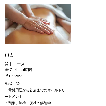
02
​背中コース
全７回 21時間
​￥175,000
Back 背中
骨盤周辺から首肩までのオイルトリ
ートメント
・頸椎、胸椎、腰椎の解剖学