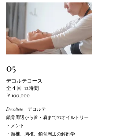
05
​デコルテコース
全４回 12時間
￥100,000
Decollete
デコルテ
鎖骨周辺から首・肩までのオイルトリー
トメント
・頸椎、胸椎、鎖骨周辺の解剖学