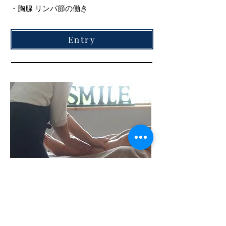
・胸腺 リンパ節の働き
Entry
06
仰向け両足コース
全５回 15時間